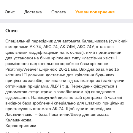
Опис
Доставка
Оплата
Умови повернення
Опис
Спеціальний перехідник для автомата Калашникова (сумісний
з моделями АК-74, АКС-74, АК-74М, АКС-74У, а також з
цивільними модифікаціями на їх основі), який призначений
для установки на бічне кріплення типу «ластівчин хвіст» і
розміщення над ствольною коробкою бази кріплення
Picatinny/Weaver шириною 20-21 мм. Вихідна база має 16
клітинок і її довжини достатньо для кріплення будь-яких
прицільних засобів, починаючи від коліматорних і закінчуючи
оптичними прицілами, ЛЦУ і т. д. Перехідник фіксується з
допомогою ексцентрика з запобіжником від випадкового
відкривання. Напівкруглий виріз по всій центральній частині
вихідної бази зроблений спеціально для штатних прицільних
пристосувань автомата АК-74. Щоб купити перехідник
Ластівчин хвіст – база Пикатинни/Вівер для автомата
Калашникова.
Характеристики: