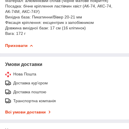
Матеріал: алюмінієвий сплав (чорне матове покриття)
Посадка: бічне кріплення ластівчин хвіст (АК-74, АКС-74,
АК-74М, АКС-74У)
Вихідна база: Пикатинни/Вівер 20-21 мм
Фіксація кріплення: ексцентрик з запобіжником
Довжина вихідної бази: 17 см (16 клітинок)
Вага: 172 г
Приховати
Умови доставки
Нова Пошта
Доставка кур'єром
Доставка поштою
Транспортна компанія
Всі умови доставки