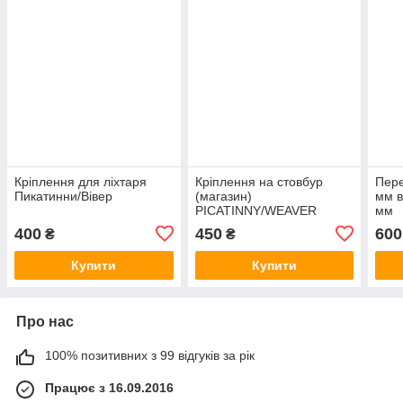
Кріплення для ліхтаря
Кріплення на стовбур
Пере
Пикатинни/Вівер
(магазин)
мм в
PICATINNY/WEAVER
мм
400
450
600
₴
₴
Купити
Купити
Про нас
100% позитивних з 99 відгуків за рік
Працює з 16.09.2016