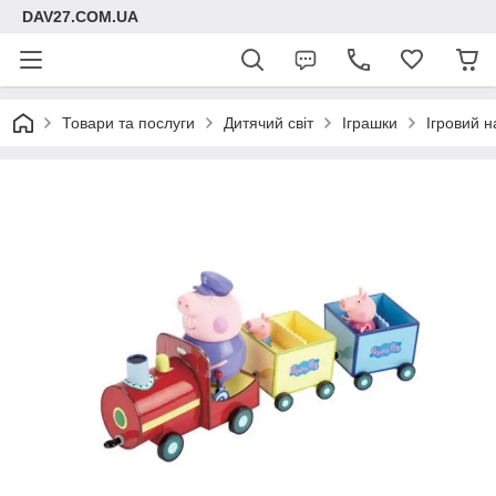
DAV27.COM.UA
Товари та послуги
Дитячий світ
Іграшки
Ігровий н