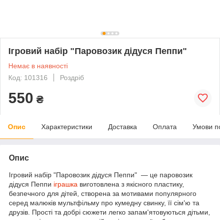
Ігровий набір "Паровозик дідуся Пеппи"
Немає в наявності
Код: 101316
Роздріб
550
₴
Опис
Характеристики
Доставка
Оплата
Умови п
Опис
Ігровий набір "Паровозик дідуся Пеппи" — це паровозик
дідуся Пеппи
іграшка
виготовлена з якісного пластику,
безпечного для дітей, створена за мотивами популярного
серед малюків мультфільму про кумедну свинку, її сім'ю та
друзів. Прості та добрі сюжети легко запам'ятовуються дітьми,