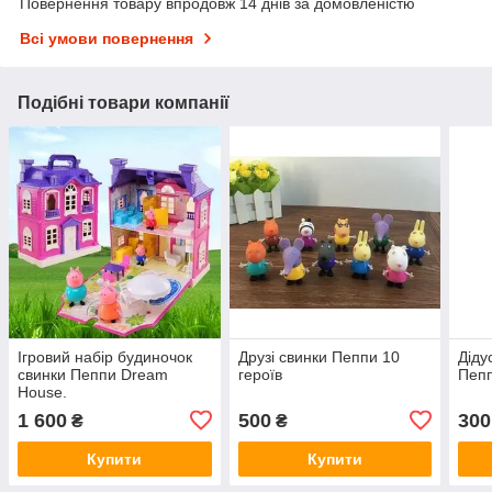
Повернення товару впродовж 14 днів за домовленістю
Всі умови повернення
Подібні товари компанії
Ігровий набір будиночок
Друзі свинки Пеппи 10
Діду
свинки Пеппи Dream
героїв
Пеп
House.
1 600
500
300
₴
₴
Купити
Купити