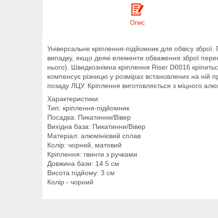
Опис
Універсальне кріплення-підйомник для обвісу зброї. 
випадку, якщо деякі елементи обваження зброї пере
нього). Швидкознімна кріплення Riser D0016 кріпитьс
компенсує різницю у розмірах встановлених на ній пр
позаду ЛЦУ. Кріплення виготовляється з міцного ал
Характеристики:
Тип: кріплення-підйомник
Посадка: Пикатинни/Вівер
Вихідна база: Пикатинни/Вівер
Матеріал: алюмінієвий сплав
Колір: чорний, матовий
Кріплення: гвинти з ручками
Довжина бази: 14.5 см
Висота підйому: 3 см
Колір - чорний