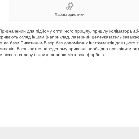
Характеристики
Призначений для підйому оптичного прицілу, прицілу коліматора або 
кривають огляд іншим (наприклад, лазерний целеуказатель заважає 
я до бази Пикатинни-Вівер без допоміжних інструментів для цього є
иладів. В конкретно наведеному прикладі необхідно прикріпити опти
юмінієвого сплаву і вкрите чорною матовою фарбою.