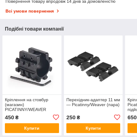
Повернення товару впродовж 14 днів за домовленістю
Всі умови повернення
Подібні товари компанії
Кріплення на стовбур
Перехідник-адаптер 11 мм
Кріп
(магазин)
— Picatinny/Weaver (пара)
Pica
PICATINNY/WEAVER
підй
450
250
650
₴
₴
Купити
Купити