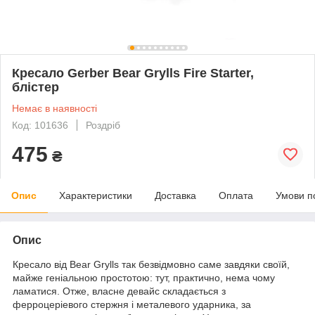
Кресало Gerber Bear Grylls Fire Starter,
блістер
Немає в наявності
Код: 101636
Роздріб
475
₴
Опис
Характеристики
Доставка
Оплата
Умови п
Опис
Кресало від Bear Grylls так безвідмовно саме завдяки своїй,
майже геніальною простотою: тут, практично, нема чому
ламатися. Отже, власне девайс складається з
ферроцеріевого стержня і металевого ударника, за