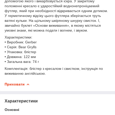
допомогою якого і викарбовується іскра. У закритому
положенні кресало є ударостійкий воднонепроніцаемий
футляр, який при необхідності відкривається одним дотиком.
У герметичному відсіку цього футляра зберігається труть
ватяні кульки. На щільному шкіряному шнурку свисток. І,
звичайно буклет «Основи виживання», в якому містяться
умовні знаки, які можна подати і вогнем, і звуком.
Характеристики:
• Виробник: Gerber
• Серія: Bear Grylls
• Упаковка: блістер
• Довжина: 122 мм
• Загальна вага: 74 г
Комплектація: блістер з кресалом і свистком, інструкція по
виживанню англійською.
Приховати
Характеристики
Основні