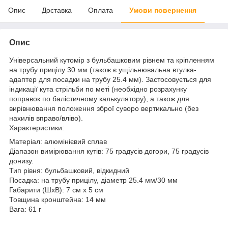
Опис
Доставка
Оплата
Умови повернення
Опис
Універсальний кутомір з бульбашковим рівнем та кріпленням
на трубу прицілу 30 мм (також є ущільнювальна втулка-
адаптер для посадки на трубу 25.4 мм). Застосовується для
індикації кута стрільби по меті (необхідно розрахунку
поправок по балістичному калькулятору), а також для
вирівнювання положення зброї суворо вертикально (без
нахилів вправо/вліво).
Характеристики:
Матеріал: алюмінієвий сплав
Діапазон вимірювання кутів: 75 градусів догори, 75 градусів
донизу.
Тип рівня: бульбашковий, відкидний
Посадка: на трубу прицілу, діаметр 25.4 мм/30 мм
Габарити (ШхВ): 7 см х 5 см
Товщина кронштейна: 14 мм
Вага: 61 г