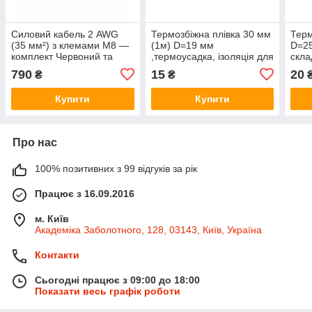
Силовий кабель 2 AWG
Термозбіжна плівка 30 мм
Терм
(35 мм²) з клемами М8 —
(1м) D=19 мм
D=25
комплект Червоний та
,термоусадка, ізоляція для
скла
чорний колір 25 см
складання акумуляторів
терм
790
15
20
₴
₴
Купити
Купити
Про нас
100% позитивних з 99 відгуків за рік
Працює з 16.09.2016
м. Київ
Академіка Заболотного, 128, 03143, Київ, Україна
Контакти
Сьогодні працює з 09:00 до 18:00
Показати весь графік роботи