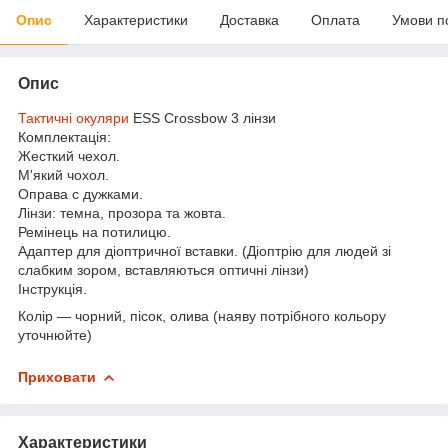
Опис
Характеристики
Доставка
Оплата
Умови п
Опис
Тактичні окуляри
ESS Crossbow 3 лінзи
Комплектація:
Жесткий чехол.
М'який чохол.
Оправа с дужками.
Лінзи: темна, прозора та жовта.
Ремінець на потилицю.
Адаптер для діоптричної вставки. (Діоптрію для людей зі
слабким зором, вставляються оптичні лінзи)
Інструкція.
Колір — чорний, пісок, олива (наяву потрібного кольору
уточнюйте)
Приховати
Характеристики