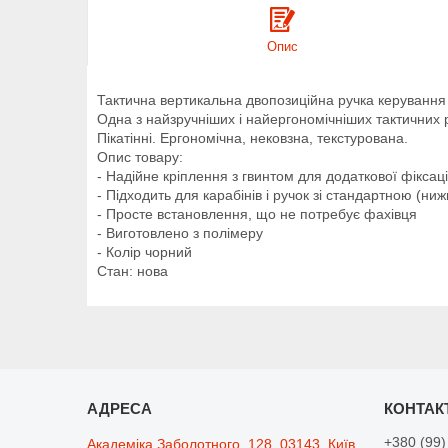
Опис
Тактична вертикальна двопозиційна ручка керування
Одна з найзручніших і найергономічніших тактични
Пікатінні. Ергономічна, нековзна, текстурована.
Опис товару:
- Надійне кріплення з гвинтом для додаткової фіксаці
- Підходить для карабінів і ручок зі стандартною (ни
- Просте встановлення, що не потребує фахівця
- Виготовлено з полімеру
- Колір чорний
Стан: нова
+380 (99)
Академіка Заболотного, 128, 03143, Київ,