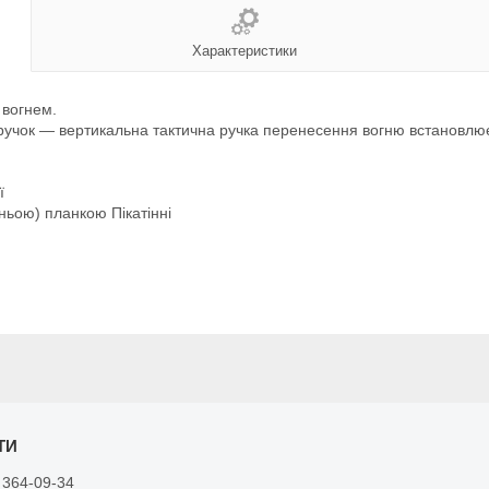
Характеристики
 вогнем.
х ручок — вертикальна тактична ручка перенесення вогню встановл
ї
жньою) планкою Пікатінні
 364-09-34