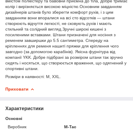
вмістом поліестеру та бавовни приємна до тіла, добре тримає
колір і вирізняється високою міцністю.Основним завданням
дизайнерів штанів було зберегти комфорт рухів, і з цим
завданням вони впоралися на всі сто відсотків — штани
створюють відчуття легкості, не сковують рухів і мають
стильний та солідний вигляд.Зручні широкі кишені з
посиленими вставками. Штани призначені для носіння з
ременем завширшки до 5.5 сантиметра. Спереду на
кріпленнях для ременя нашиті пряжки для кріплення чого
завгодно (за допомогою карабінів). Якісна фурнітура від
компанії YKK. Добре підібрані за розміром штани так зручно
сидять і носяться, що створюється враження, що одягнений у
спортивні штани.
Розміри в наявності: М, XXL.
Приховати
Характеристики
Основні
Виробник
M-Tac