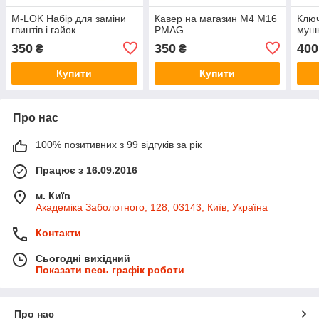
M-LOK Набір для заміни
Кавер на магазин M4 M16
Ключ
гвинтів і гайок
PMAG
мушк
350
350
400
₴
₴
Купити
Купити
Про нас
100% позитивних з 99 відгуків за рік
Працює з 16.09.2016
м. Київ
Академіка Заболотного, 128, 03143, Київ, Україна
Контакти
Сьогодні вихідний
Показати весь графік роботи
Про нас