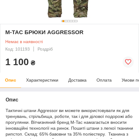
M-TAC БРЮКИ AGGRESSOR
Немає в наявності
Код: 101193
Роздріб
1 100
₴
Опис
Характеристики
Доставка
Оплата
Умови п
Опис
Тактичні штани Aggressor ви можете використовувати як для
тренувань, стрільбища, роботи, так і для ділової подорожі або
прогулянки. Вітчизняний бренд M-Tac намагається вносити
інноваційні технології на ринок. Пошиті штани з легкої тканини
рипстоп. Склад: 65% бавовни та 35% поліестеру. Тканина з