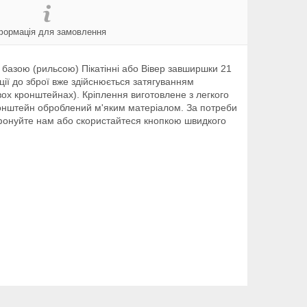
формація для замовлення
 базою (рильсою) Пікатінні або Вівер завширшки 21
ції до зброї вже здійснюється затягуванням
вох кронштейнах). Кріплення виготовлене з легкого
онштейн оброблений м'яким матеріалом. За потреби
ефонуйте нам або скористайтеся кнопкою швидкого