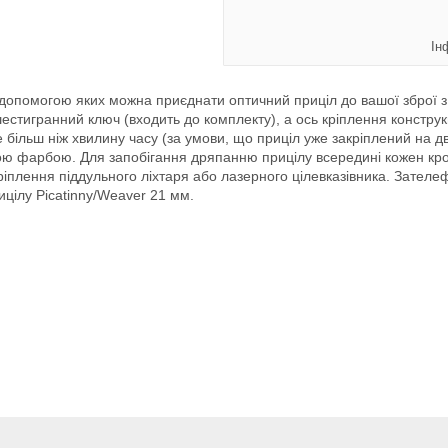
Ін
а допомогою яких можна приєднати оптичний приціл до вашої зброї з
естигранний ключ (входить до комплекту), а ось кріплення конструк
 більш ніж хвилину часу (за умови, що приціл уже закріплений на д
ю фарбою. Для запобігання дряпанню прицілу всередині кожен кр
ріплення піддульного ліхтаря або лазерного цілевказівника. Зател
цілу Picatinny/Weaver 21 мм.